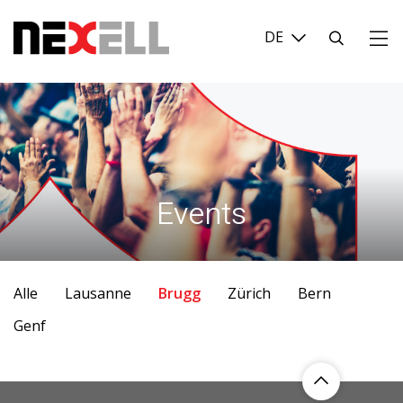
Login
Suchen
...
Events
Alle
Lausanne
Brugg
Zürich
Bern
Genf