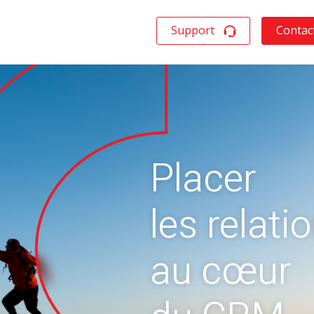
Support
Contac
Placer
les relati
au cœur